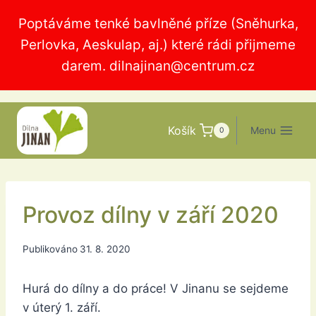
Přeskočit
Poptáváme tenké bavlněné příze (Sněhurka,
na
Perlovka, Aeskulap, aj.) které rádi přijmeme
obsah
darem.
dilnajinan@centrum.cz
Košík
Menu
0
Provoz dílny v září 2020
Publikováno
31. 8. 2020
Hurá do dílny a do práce! V Jinanu se sejdeme
v úterý 1. září.