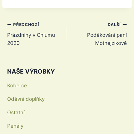
Navigace
PŘEDCHOZÍ
DALŠÍ
Prázdniny v Chlumu
Poděkování paní
pro
2020
Mothejzíkové
příspěvek
NAŠE VÝROBKY
Koberce
Oděvní doplňky
Ostatní
Penály