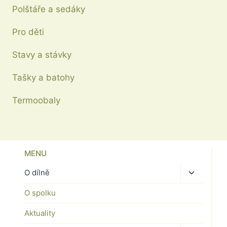
Polštáře a sedáky
Pro děti
Stavy a stávky
Tašky a batohy
Termoobaly
MENU
Toggle
O dílně
child
O spolku
menu
Aktuality