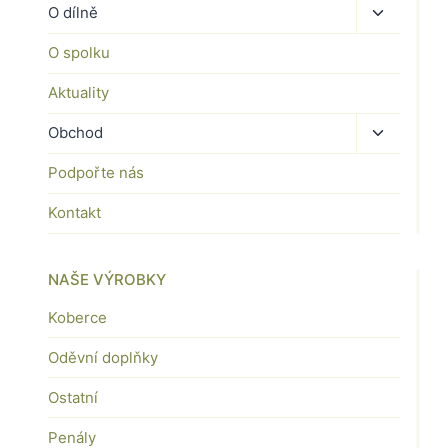
Toggle
O dílně
child
O spolku
menu
Aktuality
Toggle
Obchod
child
Podpořte nás
menu
Kontakt
NAŠE VÝROBKY
Koberce
Oděvní doplňky
Ostatní
Penály