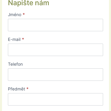
Napište nám
N
Jméno
*
a
p
i
E-mail
*
š
t
e
n
Telefon
á
m
Předmět
*