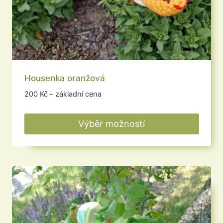
Housenka oranžová
200
Kč
- základní cena
Výběr možností
Tento
produkt
má
více
variant.
Možnosti
lze