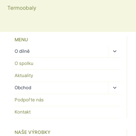
Termoobaly
MENU
Toggle
O dílně
child
O spolku
menu
Aktuality
Toggle
Obchod
child
Podpořte nás
menu
Kontakt
NAŠE VÝROBKY