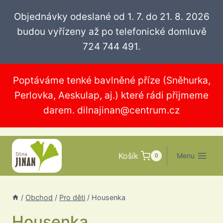
Přeskočit
Objednávky odeslané od 1. 7. do 21. 8. 2026
na
budou vyřízeny až po telefonické domluvě
obsah
724 744 491.
Poptáváme tenké bavlněné příze (Sněhurka,
Perlovka, Aeskulap, aj.) které rádi přijmeme
darem.
dilnajinan@centrum.cz
Košík
Menu
0
/
Obchod
/
Pro děti
/
Housenka
Housenka