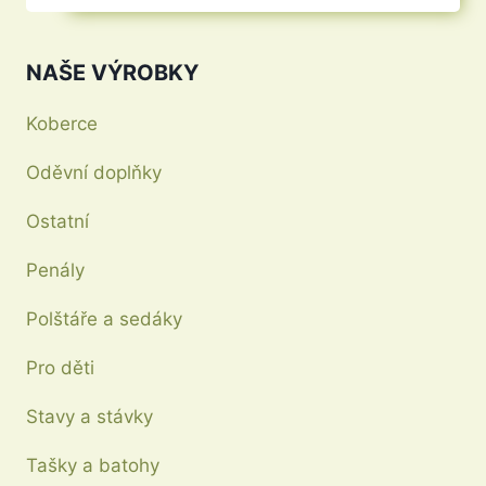
produkt
má
NAŠE VÝROBKY
více
variant.
Koberce
Možnosti
Oděvní doplňky
lze
vybrat
Ostatní
na
stránce
Penály
produktu
Polštáře a sedáky
Pro děti
Stavy a stávky
Tašky a batohy