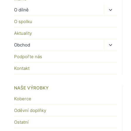
Toggle
O dílně
child
O spolku
menu
Aktuality
Toggle
Obchod
child
Podpořte nás
menu
Kontakt
NAŠE VÝROBKY
Koberce
Oděvní doplňky
Ostatní