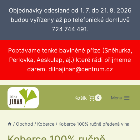
Přeskočit
Objednávky odeslané od 1. 7. do 21. 8. 2026
na
budou vyřízeny až po telefonické domluvě
obsah
724 744 491.
Poptáváme tenké bavlněné příze (Sněhurka,
Perlovka, Aeskulap, aj.) které rádi přijmeme
darem.
dilnajinan@centrum.cz
Košík
Menu
0
/
Obchod
/
Koberce
/
Koberce 100% ručně předená vlna
Koberce 100% ručně