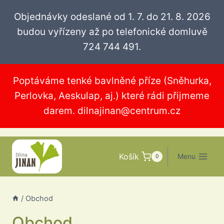
Přeskočit
Objednávky odeslané od 1. 7. do 21. 8. 2026
na
budou vyřízeny až po telefonické domluvě
obsah
724 744 491.
Poptáváme tenké bavlněné příze (Sněhurka,
Perlovka, Aeskulap, aj.) které rádi přijmeme
darem.
dilnajinan@centrum.cz
Košík
Menu
0
/
Obchod
Obchod