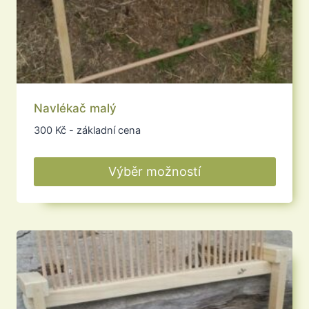
Navlékač malý
300
Kč
- základní cena
Výběr možností
Tento
produkt
má
více
variant.
Možnosti
lze