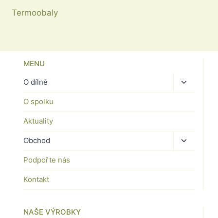
Termoobaly
MENU
Toggle
O dílně
child
O spolku
menu
Aktuality
Toggle
Obchod
child
Podpořte nás
menu
Kontakt
NAŠE VÝROBKY