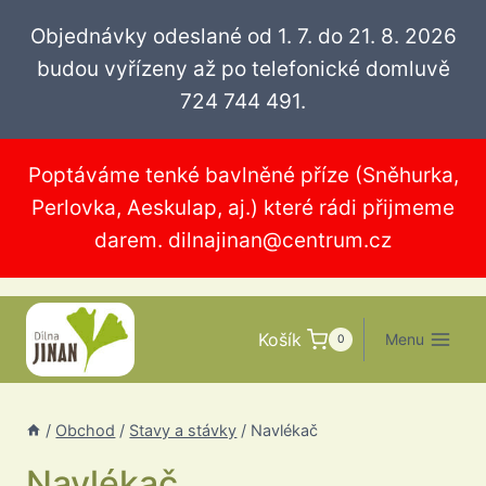
Přeskočit
Objednávky odeslané od 1. 7. do 21. 8. 2026
na
budou vyřízeny až po telefonické domluvě
obsah
724 744 491.
Poptáváme tenké bavlněné příze (Sněhurka,
Perlovka, Aeskulap, aj.) které rádi přijmeme
darem.
dilnajinan@centrum.cz
Košík
Menu
0
/
Obchod
/
Stavy a stávky
/
Navlékač
Navlékač