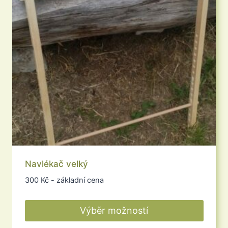
vybrat
na
stránce
produktu
Navlékač velký
300
Kč
- základní cena
Výběr možností
Tento