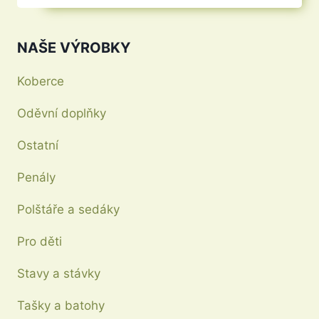
produkt
má
NAŠE VÝROBKY
více
variant.
Koberce
Možnosti
Oděvní doplňky
lze
vybrat
Ostatní
na
stránce
Penály
produktu
Polštáře a sedáky
Pro děti
Stavy a stávky
Tašky a batohy