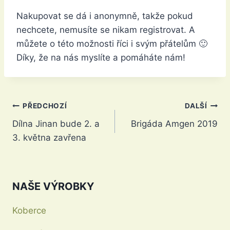
Nakupovat se dá i anonymně, takže pokud
nechcete, nemusíte se nikam registrovat. A
můžete o této možnosti říci i svým přátelům 🙂
Díky, že na nás myslíte a pomáháte nám!
Navigace
PŘEDCHOZÍ
DALŠÍ
Dílna Jinan bude 2. a
Brigáda Amgen 2019
pro
3. května zavřena
příspěvek
NAŠE VÝROBKY
Koberce