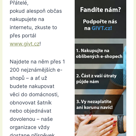
Přátelé,
pokud alespoň občas
nakupujete na
internetu, zkuste to
přes portál
www.givt.cz
!
Najdete na něm přes 1
200 nejznámějších e-
shopů – a ať už
budete nakupovat
věci do domácnosti,
obnovovat šatník
nebo objednávat
dovolenou – naše
organizace vždy
dostane příspěvek.