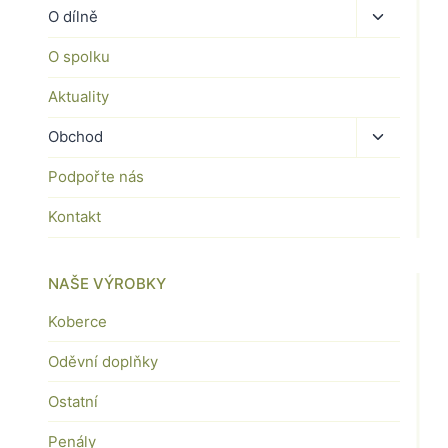
Toggle
O dílně
child
O spolku
menu
Aktuality
Toggle
Obchod
child
Podpořte nás
menu
Kontakt
NAŠE VÝROBKY
Koberce
Oděvní doplňky
Ostatní
Penály