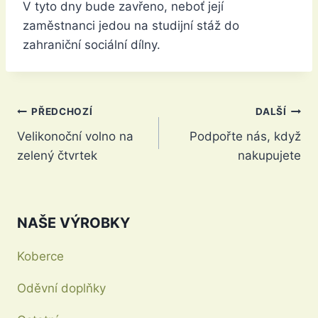
V tyto dny bude zavřeno, neboť její
zaměstnanci jedou na studijní stáž do
zahraniční sociální dílny.
Navigace
PŘEDCHOZÍ
DALŠÍ
Velikonoční volno na
Podpořte nás, když
pro
zelený čtvrtek
nakupujete
příspěvek
NAŠE VÝROBKY
Koberce
Oděvní doplňky