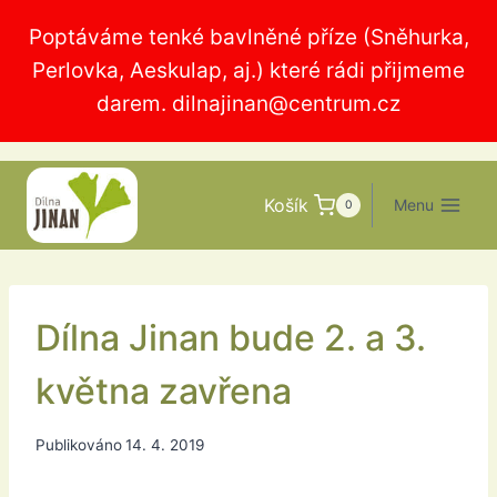
Přeskočit
Poptáváme tenké bavlněné příze (Sněhurka,
na
Perlovka, Aeskulap, aj.) které rádi přijmeme
obsah
darem.
dilnajinan@centrum.cz
Košík
Menu
0
Dílna Jinan bude 2. a 3.
května zavřena
Publikováno
14. 4. 2019