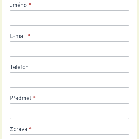
N
Jméno
*
a
p
i
E-mail
*
š
t
e
n
Telefon
á
m
Předmět
*
Zpráva
*