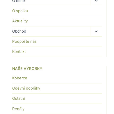
Toggle
O dílně
child
O spolku
menu
Aktuality
Toggle
Obchod
child
Podpořte nás
menu
Kontakt
NAŠE VÝROBKY
Koberce
Oděvní doplňky
Ostatní
Penály