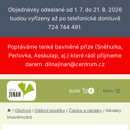
Přeskočit
Objednávky odeslané od 1. 7. do 21. 8. 2026
na
budou vyřízeny až po telefonické domluvě
obsah
724 744 491.
Poptáváme tenké bavlněné příze (Sněhurka,
Perlovka, Aeskulap, aj.) které rádi přijmeme
darem.
dilnajinan@centrum.cz
Košík
Menu
0
/
Obchod
/
Oděvní doplňky
/
Čepice a návleky
/
Návleky
tmavěmodré