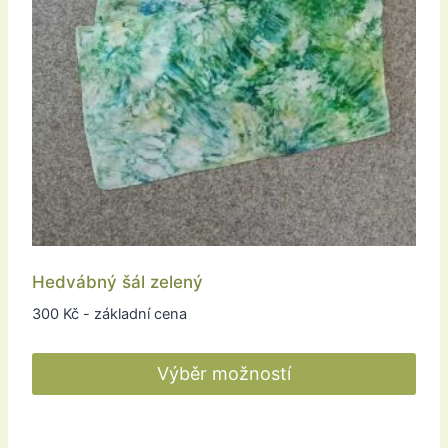
Hedvábný šál zelený
300
Kč
- základní cena
Výběr možností
Tento
produkt