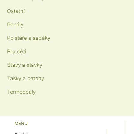
na
Ostatní
stránce
produktu
Penály
Polštáře a sedáky
Pro děti
Stavy a stávky
Tašky a batohy
Termoobaly
MENU