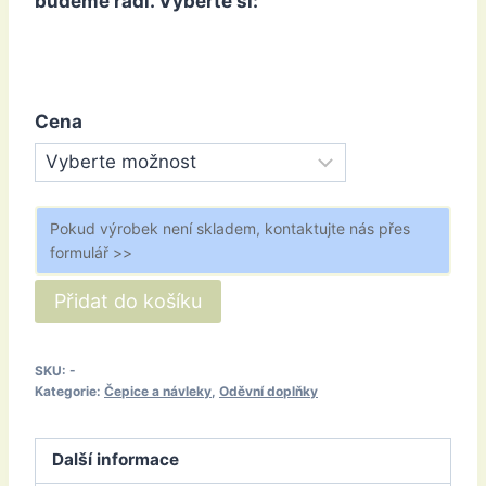
budeme rádi.
Vyberte si:
Cena
Pokud výrobek není skladem, kontaktujte nás přes
formulář >>
Návleky
Přidat do košíku
tmavěmodré
množství
SKU:
-
Kategorie:
Čepice a návleky
,
Oděvní doplňky
Další informace