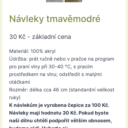
Návleky tmavěmodré
30
Kč
- základní cena
Materiál: 100% akryl
Údržba: prát ručně nebo v pračce na program
pro praní vlny při 30-40 °C, s pracím
prostředkem na vlnu; odstředit s malými
otáčkami
Rozměr: délka cca 46 cm (standardní velikost
ruky)
K návlekům je vyrobena čepice za 100 Kč.
Návleky mají hodnotu 30 Kč. Pokud byste
naši dílnu chtěli podpořit větším obnosem,