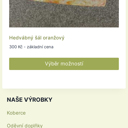
Hedvábný šál oranžový
300
Kč
- základní cena
Výběr možností
Tento
produkt
má
více
NAŠE VÝROBKY
variant.
Možnosti
Koberce
lze
Oděvní doplňky
vybrat