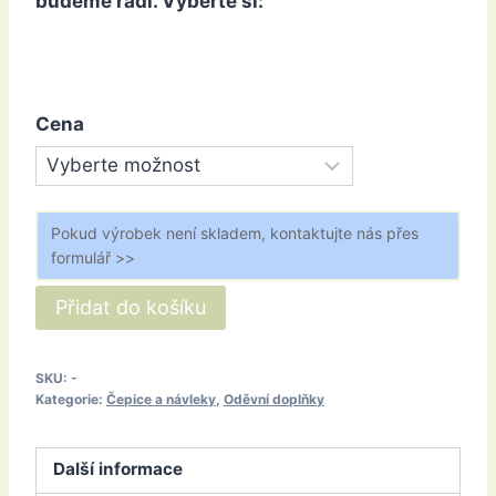
budeme rádi.
Vyberte si:
Cena
Pokud výrobek není skladem, kontaktujte nás přes
formulář >>
Čepice
Přidat do košíku
starorůžová
množství
SKU:
-
Kategorie:
Čepice a návleky
,
Oděvní doplňky
Další informace