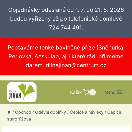
Přeskočit
Objednávky odeslané od 1. 7. do 21. 8. 2026
na
budou vyřízeny až po telefonické domluvě
obsah
724 744 491.
Poptáváme tenké bavlněné příze (Sněhurka,
Perlovka, Aeskulap, aj.) které rádi přijmeme
darem.
dilnajinan@centrum.cz
Košík
Menu
0
/
Obchod
/
Oděvní doplňky
/
Čepice a návleky
/
Čepice
starorůžová