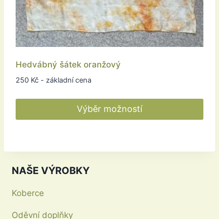
Hedvábný šátek oranžový
250
Kč
- základní cena
Výběr možností
Tento
produkt
má
více
NAŠE VÝROBKY
variant.
Možnosti
Koberce
lze
Oděvní doplňky
vybrat