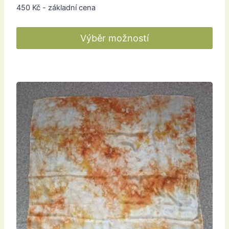
450
Kč
- základní cena
Výběr možností
Tento
produkt
má
více
variant.
Možnosti
lze
vybrat
na
stránce
produktu