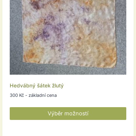
Hedvábný šátek žlutý
300
Kč
- základní cena
Výběr možností
Tento
produkt