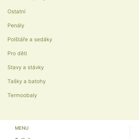
na
Ostatní
stránce
produktu
Penály
Polštáře a sedáky
Pro děti
Stavy a stávky
Tašky a batohy
Termoobaly
MENU