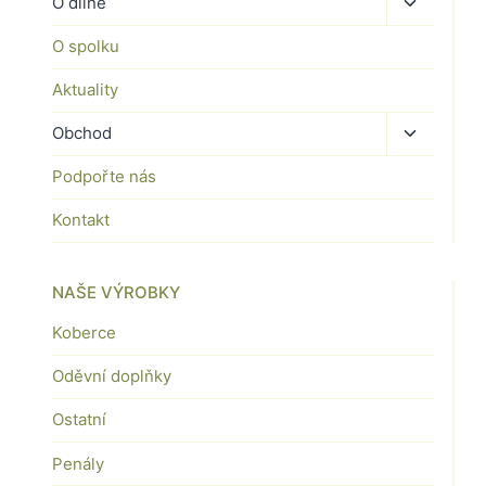
Toggle
O dílně
child
O spolku
menu
Aktuality
Toggle
Obchod
child
Podpořte nás
menu
Kontakt
NAŠE VÝROBKY
Koberce
Oděvní doplňky
Ostatní
Penály