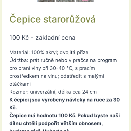
Čepice starorůžová
100
Kč
- základní cena
Materiál: 100% akryl; dvojitá příze
Údržba: prát ručně nebo v pračce na program
pro praní vlny při 30-40 °C, s pracím
prostředkem na vlnu; odstředit s malými
otáčkami
Rozměr: univerzální, délka cca 24 cm
K čepici jsou vyrobeny návleky na ruce za 30
Kč.
Čepice má hodnotu 100 Kč. Pokud byste naši
dílnu chtěli podpořit větším obnosem,