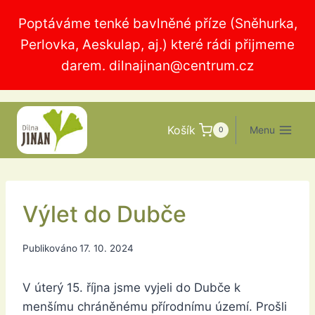
Přeskočit
Poptáváme tenké bavlněné příze (Sněhurka,
na
Perlovka, Aeskulap, aj.) které rádi přijmeme
obsah
darem.
dilnajinan@centrum.cz
Košík
Menu
0
Výlet do Dubče
Publikováno
17. 10. 2024
V úterý 15. října jsme vyjeli do Dubče k
menšímu chráněnému přírodnímu území. Prošli