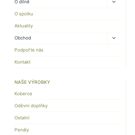
Toggle
O dílně
child
O spolku
menu
Aktuality
Toggle
Obchod
child
Podpořte nás
menu
Kontakt
NAŠE VÝROBKY
Koberce
Oděvní doplňky
Ostatní
Penály