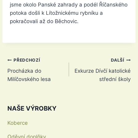
jsme okolo Panské zahrady a podél Říčanského
potoka došli k Lítožnickému rybníku a
pokračovali až do Běchovic.
Navigace
PŘEDCHOZÍ
DALŠÍ
Procházka do
Exkurze Dívčí katolické
pro
Milíčovského lesa
střední školy
příspěvek
NAŠE VÝROBKY
Koberce
Oděvní doplňky