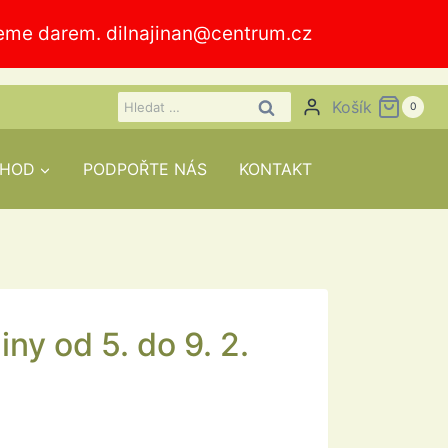
jmeme darem.
dilnajinan@centrum.cz
Vyhledávání
Košík
0
HOD
PODPOŘTE NÁS
KONTAKT
iny od 5. do 9. 2.