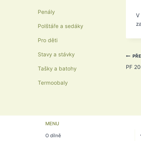
Penály
V
z
Polštáře a sedáky
Pro děti
Stavy a stávky
Nav
PŘ
PF 20
Tašky a batohy
pro
pří
Termoobaly
MENU
O dílně