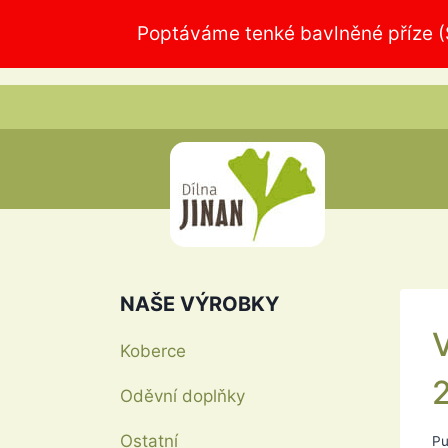
Přeskočit
Poptáváme tenké bavlněné příze (S
na
obsah
NAŠE VÝROBKY
V
Koberce
Oděvní doplňky
Ostatní
Pu