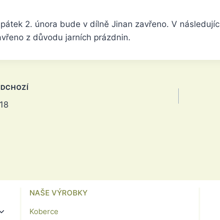
 pátek 2. února bude v dílně Jinan zavřeno. V následujíc
avřeno z důvodu jarních prázdnin.
igace
EDCHOZÍ
18
spěvek
NAŠE VÝROBKY
Toggle
Koberce