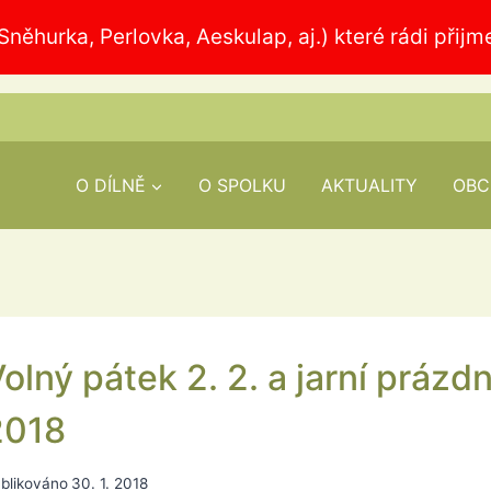
něhurka, Perlovka, Aeskulap, aj.) které rádi při
O DÍLNĚ
O SPOLKU
AKTUALITY
OBC
olný pátek 2. 2. a jarní prázdn
2018
blikováno
30. 1. 2018