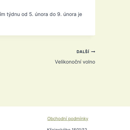
ím týdnu od 5. února do 9. února je
DALŠÍ
Velikonoční volno
Obchodní podmínky
Křejpského 1501/12,