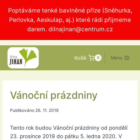
Přeskočit
Poptáváme tenké bavlněné příze (Sněhurka,
na
Perlovka, Aeskulap, aj.) které rádi přijmeme
obsah
darem.
dilnajinan@centrum.cz
Košík
Menu
0
Vánoční prázdniny
Publikováno
26. 11. 2019
Tento rok budou Vánoční prázdniny od pondělí
23. prosince 2019 do pátku 5. ledna 2020. V