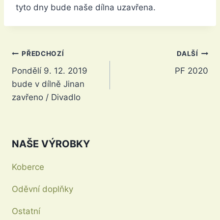
tyto dny bude naše dílna uzavřena.
Navigace
PŘEDCHOZÍ
DALŠÍ
Pondělí 9. 12. 2019
PF 2020
pro
bude v dílně Jinan
příspěvek
zavřeno / Divadlo
NAŠE VÝROBKY
Koberce
Oděvní doplňky
Ostatní