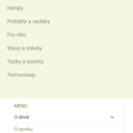
Penály
Polštáře a sedáky
Pro děti
Stavy a stávky
Tašky a batohy
Termoobaly
MENU
Toggle
O dílně
child
O spolku
menu