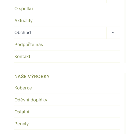
child
O spolku
menu
Aktuality
Toggle
Obchod
child
Podpořte nás
menu
Kontakt
NAŠE VÝROBKY
Koberce
Oděvní doplňky
Ostatní
Penály