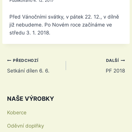
Publikováno
4. 12. 2017
Před Vánočními svátky, v pátek 22. 12., v dílně
již nebudeme. Po Novém roce začínáme ve
středu 3. 1. 2018.
Navigace
PŘEDCHOZÍ
DALŠÍ
Setkání dílen 6. 6.
PF 2018
pro
příspěvek
NAŠE VÝROBKY
Koberce
Oděvní doplňky