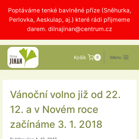
Přeskočit
Poptáváme tenké bavlněné příze (Sněhurka,
na
Perlovka, Aeskulap, aj.) které rádi přijmeme
obsah
darem.
dilnajinan@centrum.cz
Košík
Menu
0
Vánoční volno již od 22.
12. a v Novém roce
začínáme 3. 1. 2018