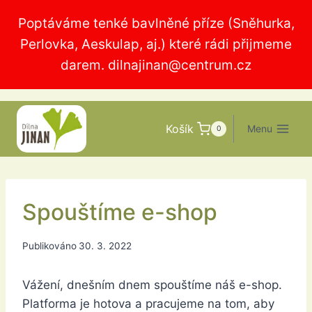
Přeskočit
Poptáváme tenké bavlněné příze (Sněhurka,
na
Perlovka, Aeskulap, aj.) které rádi přijmeme
obsah
darem.
dilnajinan@centrum.cz
Košík
Menu
0
Spouštíme e-shop
Publikováno
30. 3. 2022
Vážení, dnešním dnem spouštíme náš e-shop.
Platforma je hotova a pracujeme na tom, aby