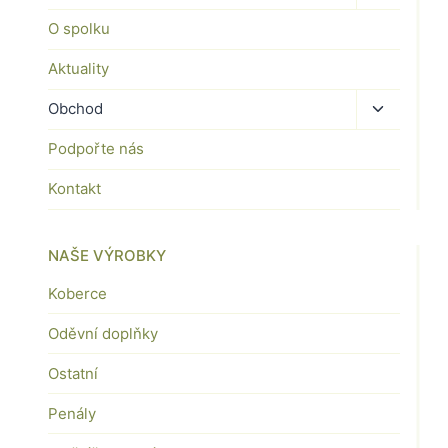
child
O spolku
menu
Aktuality
Toggle
Obchod
child
Podpořte nás
menu
Kontakt
NAŠE VÝROBKY
Koberce
Oděvní doplňky
Ostatní
Penály