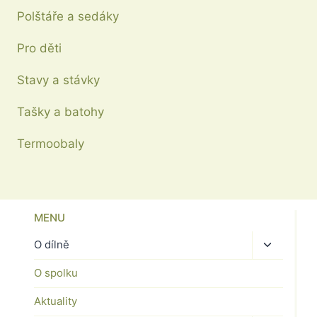
Polštáře a sedáky
Pro děti
Stavy a stávky
Tašky a batohy
Termoobaly
MENU
Toggle
O dílně
child
O spolku
menu
Aktuality