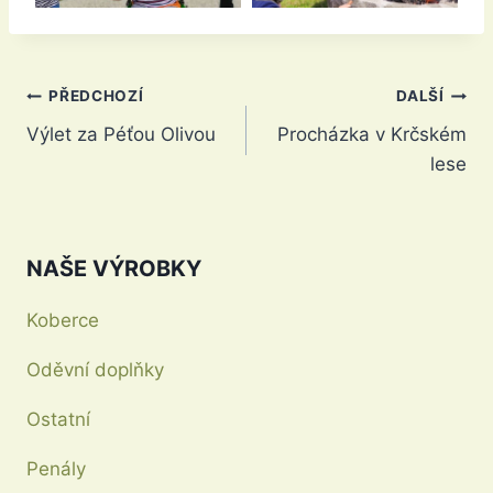
Navigace
PŘEDCHOZÍ
DALŠÍ
Výlet za Péťou Olivou
Procházka v Krčském
pro
lese
příspěvek
NAŠE VÝROBKY
Koberce
Oděvní doplňky
Ostatní
Penály