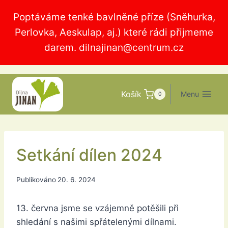
Přeskočit
Poptáváme tenké bavlněné příze (Sněhurka,
na
Perlovka, Aeskulap, aj.) které rádi přijmeme
obsah
darem.
dilnajinan@centrum.cz
Košík
Menu
0
Setkání dílen 2024
Publikováno
20. 6. 2024
13. června jsme se vzájemně potěšili při
shledání s našimi spřátelenými dílnami.