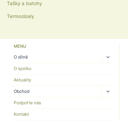
Tašky a batohy
Termoobaly
MENU
Toggle
O dílně
child
O spolku
menu
Aktuality
Toggle
Obchod
child
Podpořte nás
menu
Kontakt