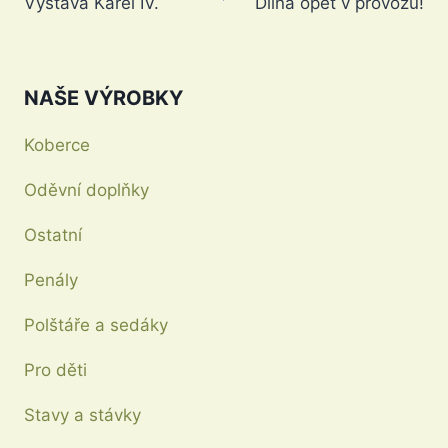
Výstava Karel IV.
Dílna opět v provozu!
pro
příspěvek
NAŠE VÝROBKY
Koberce
Oděvní doplňky
Ostatní
Penály
Polštáře a sedáky
Pro děti
Stavy a stávky