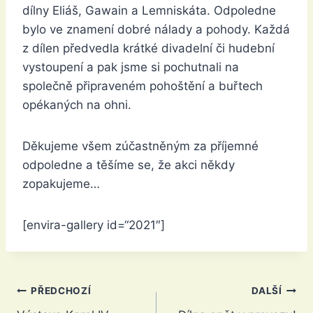
dílny Eliáš, Gawain a Lemniskáta. Odpoledne
bylo ve znamení dobré nálady a pohody. Každá
z dílen předvedla krátké divadelní či hudební
vystoupení a pak jsme si pochutnali na
společně připraveném pohoštění a buřtech
opékaných na ohni.
Děkujeme všem zúčastněným za příjemné
odpoledne a těšíme se, že akci někdy
zopakujeme…
[envira-gallery id=“2021″]
Navigace
PŘEDCHOZÍ
DALŠÍ