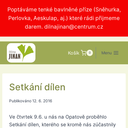
Přeskočit
Poptáváme tenké bavlněné příze (Sněhurka,
na
Perlovka, Aeskulap, aj.) které rádi přijmeme
obsah
darem.
dilnajinan@centrum.cz
Košík
Menu
0
Setkání dílen
Publikováno
12. 6. 2016
Ve čtvrtek 9.6. u nás na Opatově proběhlo
Setkání dílen, kterého se kromě nás zúčastnily