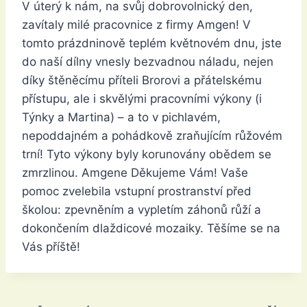
V úterý k nám, na svůj dobrovolnický den,
zavítaly milé pracovnice z firmy Amgen! V
tomto prázdninově teplém květnovém dnu, jste
do naší dílny vnesly bezvadnou náladu, nejen
díky štěněcímu příteli Brorovi a přátelskému
přístupu, ale i skvělými pracovními výkony (i
Týnky a Martina) – a to v pichlavém,
nepoddajném a pohádkově zraňujícím růžovém
trní! Tyto výkony byly korunovány obědem se
zmrzlinou. Amgene Děkujeme Vám! Vaše
pomoc zvelebila vstupní prostranství před
školou: zpevněním a vypletím záhonů růží a
dokončením dlaždicové mozaiky. Těšíme se na
Vás příště!