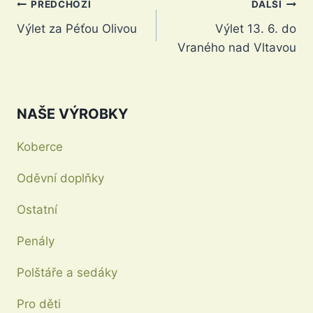
Navigace
PŘEDCHOZÍ
DALŠÍ
Výlet za Péťou Olivou
Výlet 13. 6. do
pro
Vraného nad Vltavou
příspěvek
NAŠE VÝROBKY
Koberce
Oděvní doplňky
Ostatní
Penály
Polštáře a sedáky
Pro děti