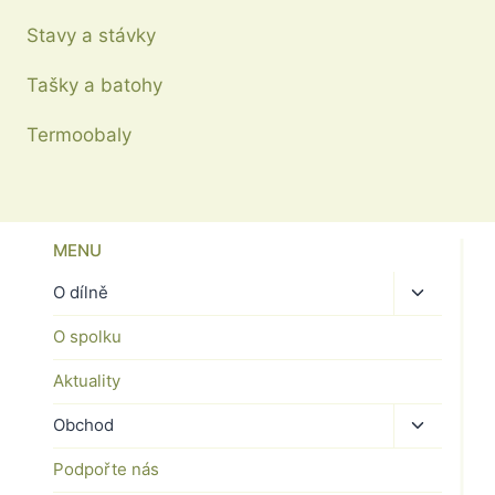
Stavy a stávky
Tašky a batohy
Termoobaly
MENU
Toggle
O dílně
child
O spolku
menu
Aktuality
Toggle
Obchod
child
Podpořte nás
menu